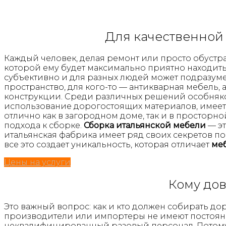
Для качественной 
Каждый человек, делая ремонт или просто обустр
которой ему будет максимально приятно находитьс
субъективно и для разных людей может подразумев
пространство, для кого-то — антикварная мебель
конструкции. Среди различных решений особняком
использование дорогостоящих материалов, имеет 
отлично как в загородном доме, так и в просторн
подхода к сборке.
Сборка итальянской мебели
— эт
итальянская фабрика имеет ряд своих секретов п
все это создает уникальность, которая отличает
меб
Цены на услуги
Кому дов
Это важный вопрос: как и кто должен собирать д
производители или импортеры не имеют постоянно
неквалифицированный разовый персонал. Потом