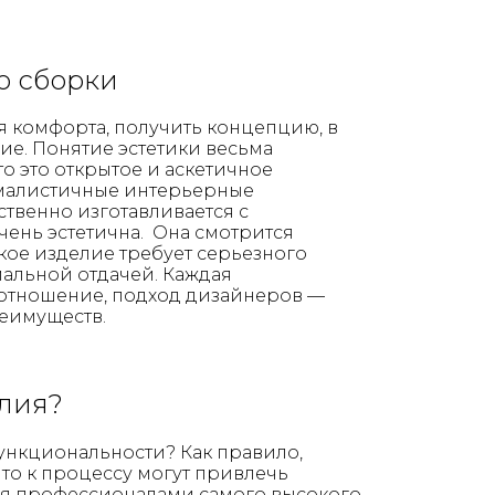
о сборки
я комфорта, получить концепцию, в
ие. Понятие эстетики весьма
о это открытое и аскетичное
нималистичные интерьерные
твенно изготавливается с
чень эстетична. Она смотрится
ское изделие требует серьезного
мальной отдачей. Каждая
 отношение, подход дизайнеров —
еимуществ.
елия?
функциональности? Как правило,
то к процессу могут привлечь
я профессионалами самого высокого