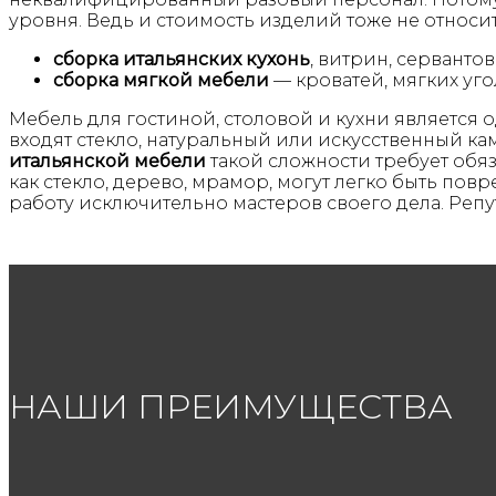
уровня. Ведь и стоимость изделий тоже не относи
сборка итальянских кухонь
, витрин, сервантов
сборка мягкой мебели
— кроватей, мягких угол
Мебель для гостиной, столовой и кухни является 
входят стекло, натуральный или искусственный ка
итальянской мебели
такой сложности требует обяз
как стекло, дерево, мрамор, могут легко быть по
работу исключительно мастеров своего дела. Репу
НАШИ ПРЕИМУЩЕСТВА