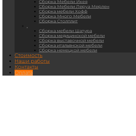
Сборка Мебели Икея
Сборка Мебели Леруа Мерлен
Сборка мебели Хофф
Сборка Много Мебели
Сборка Столплит
.
Сборка мебели Шатура
Сборка медицинской мебели
Сборка выставочной мебели
Сборка итальянской мебели
Сборка немецкой мебели
Стоимость
Наши работы
Контакты
Оплата