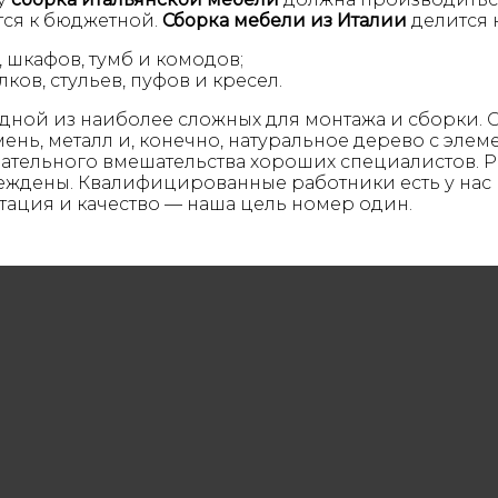
тся к бюджетной.
Сборка мебели из Италии
делится 
, шкафов, тумб и комодов;
ков, стульев, пуфов и кресел.
одной из наиболее сложных для монтажа и сборки. 
мень, металл и, конечно, натуральное дерево с эле
ательного вмешательства хороших специалистов. Ра
вреждены. Квалифицированные работники есть у нас
тация и качество — наша цель номер один.