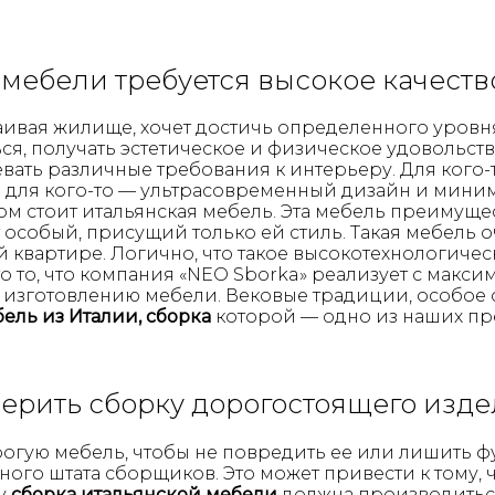
мебели требуется высокое качеств
аивая жилище, хочет достичь определенного уровн
я, получать эстетическое и физическое удовольств
ать различные требования к интерьеру. Для кого-т
, а для кого-то — ультрасовременный дизайн и ми
 стоит итальянская мебель. Эта мебель преимущес
особый, присущий только ей стиль. Такая мебель о
ой квартире. Логично, что такое высокотехнологиче
о то, что компания «NEO Sborka» реализует с макси
о изготовлению мебели. Вековые традиции, особое
ель из Италии, сборка
которой — одно из наших пр
ерить сборку дорогостоящего изд
орогую мебель, чтобы не повредить ее или лишить 
го штата сборщиков. Это может привести к тому, ч
у
сборка итальянской мебели
должна производитьс