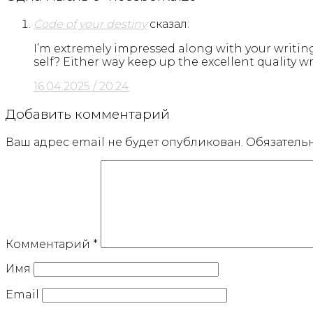
Code of your destiny
сказал:
I’m extremely impressed along with your writing 
self? Either way keep up the excellent quality wri
16.04.2025 / 20:24
Добавить комментарий
Ваш адрес email не будет опубликован.
Обязатель
Комментарий
*
Имя
Email