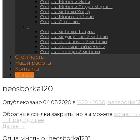
Сборка Мебели Икея
Сборка Мебели Леруа Мерлен
Сборка мебели Хофф
Сборка Много Мебели
Сборка Столплит
.
Сборка мебели Шатура
Сборка медицинской мебели
Сборка выставочной мебели
Сборка итальянской мебели
Сборка немецкой мебели
Стоимость
Наши работы
Контакты
Оплата
neosborka120
Опублековано
04.08.2020
в
1920 × 1080
,
neosborka1
Обратные ссылки закрыты, но вы можете
оставить
←
Предидущее
Далее
→
Одна мысль о “
neosborka120
”