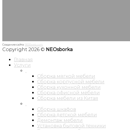
Создание сайта:
9000web.com
Copyright 2026 ©
NEOsborka
Главная
Услуги
.
Сборка мягкой мебели
Сборка корпусной мебели
Сборка кухонной мебели
Сборка офисной мебели
Сборка мебели из Китая
.
Сборка шкафов
Сборка детской мебели
Демонтаж мебели
Установка бытовой техники