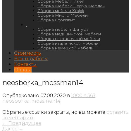
Сборка Мебели Икея
Сборка Мебели Леруа Мерлен
Сборка мебели Хофф
Сборка Много Мебели
Сборка Столплит
.
Сборка мебели Шатура
Сборка медицинской мебели
Сборка выставочной мебели
Сборка итальянской мебели
Сборка немецкой мебели
Стоимость
Наши работы
Контакты
Оплата
neosborka_mossman14
Опублековано
07.08.2020
в
1000 × 563
,
neosborka_mossman14
Обратные ссылки закрыты, но вы можете
оставить
коментарий
.
←
Предидущее
Далее
→