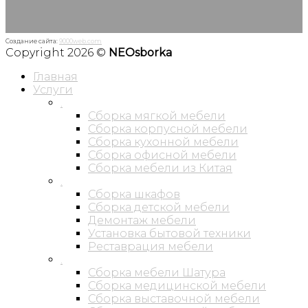
Создание сайта:
9000web.com
Copyright 2026 ©
NEOsborka
Главная
Услуги
.
Сборка мягкой мебели
Сборка корпусной мебели
Сборка кухонной мебели
Сборка офисной мебели
Сборка мебели из Китая
.
Сборка шкафов
Сборка детской мебели
Демонтаж мебели
Установка бытовой техники
Реставрация мебели
.
Сборка мебели Шатура
Сборка медицинской мебели
Сборка выставочной мебели