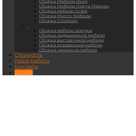
Сборка Мебели Икея
Сборка Мебели Леруа Мерлен
Сборка мебели Хофф
Сборка Много Мебели
Сборка Столплит
.
Сборка мебели Шатура
Сборка медицинской мебели
Сборка выставочной мебели
Сборка итальянской мебели
Сборка немецкой мебели
Стоимость
Наши работы
Контакты
Оплата