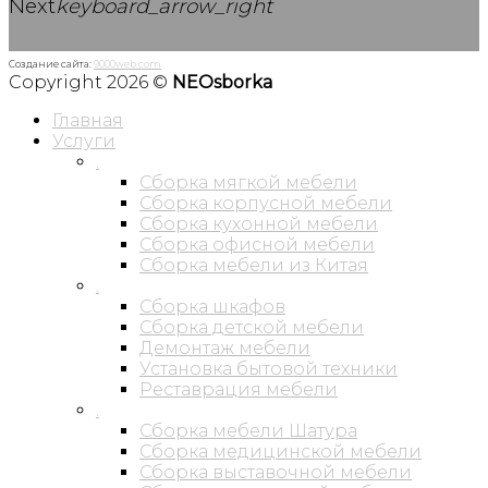
Next
keyboard_arrow_right
Создание сайта:
9000web.com
Copyright 2026 ©
NEOsborka
Главная
Услуги
.
Сборка мягкой мебели
Сборка корпусной мебели
Сборка кухонной мебели
Сборка офисной мебели
Сборка мебели из Китая
.
Сборка шкафов
Сборка детской мебели
Демонтаж мебели
Установка бытовой техники
Реставрация мебели
.
Сборка мебели Шатура
Сборка медицинской мебели
Сборка выставочной мебели