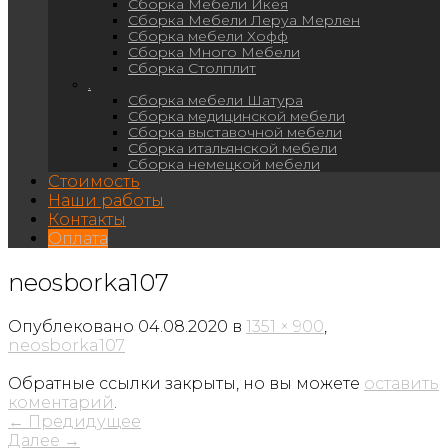
Сборка Мебели Икея
Сборка Мебели Леруа Мерлен
Сборка мебели Хофф
Сборка Много Мебели
Сборка Столплит
.
Сборка мебели Шатура
Сборка медицинской мебели
Сборка выставочной мебели
Сборка итальянской мебели
Сборка немецкой мебели
Стоимость
Наши работы
Контакты
Оплата
neosborka107
Опублековано
04.08.2020
в
1351 × 900
,
neosborka107
Обратные ссылки закрыты, но вы можете
оставить
коментарий
.
←
Предидущее
Далее
→