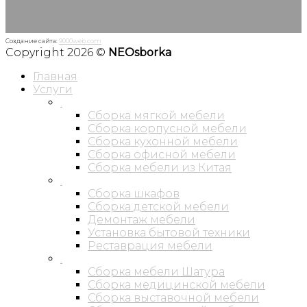
Создание сайта:
9000web.com
Copyright 2026 ©
NEOsborka
Главная
Услуги
.
Сборка мягкой мебели
Сборка корпусной мебели
Сборка кухонной мебели
Сборка офисной мебели
Сборка мебели из Китая
.
Сборка шкафов
Сборка детской мебели
Демонтаж мебели
Установка бытовой техники
Реставрация мебели
.
Сборка мебели Шатура
Сборка медицинской мебели
Сборка выставочной мебели