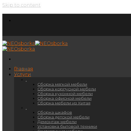
Skip to content
Главная
Услуги
.
Сборка мягкой мебели
Сборка корпусной мебели
Сборка кухонной мебели
Сборка офисной мебели
Сборка мебели из Китая
.
Сборка шкафов
Сборка детской мебели
Демонтаж мебели
Установка бытовой техники
Реставрация мебели