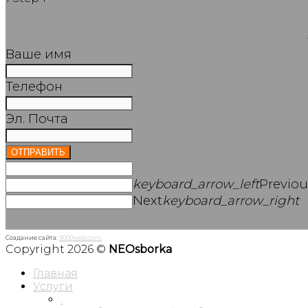
Ваше имя
Телефон
Эл. Почта
ОТПРАВИТЬ
keyboard_arrow_left
Previou
Next
keyboard_arrow_right
Создание сайта:
9000web.com
Copyright 2026 ©
NEOsborka
Главная
Услуги
.