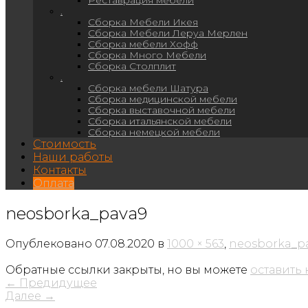
.
Сборка Мебели Икея
Сборка Мебели Леруа Мерлен
Сборка мебели Хофф
Сборка Много Мебели
Сборка Столплит
.
Сборка мебели Шатура
Сборка медицинской мебели
Сборка выставочной мебели
Сборка итальянской мебели
Сборка немецкой мебели
Стоимость
Наши работы
Контакты
Оплата
neosborka_pava9
Опублековано
07.08.2020
в
1000 × 563
,
neosborka_p
Обратные ссылки закрыты, но вы можете
оставить
←
Предидущее
Далее
→